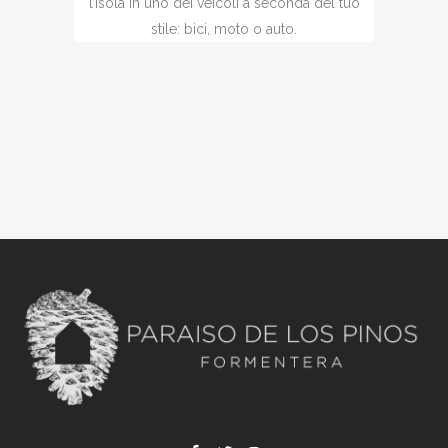
l’isola in uno dei veicoli a seconda del tuo
stile: bici, moto o auto.